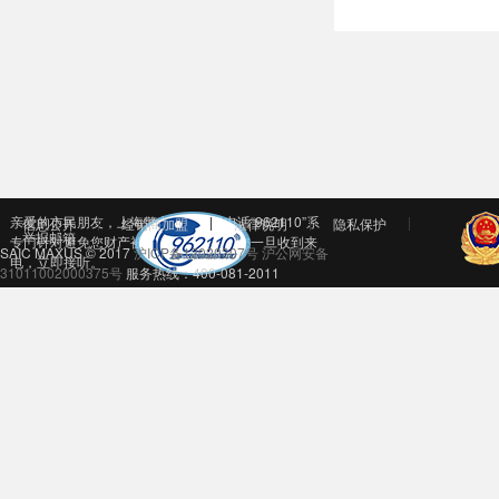
亲爱的市民朋友，上海警方反诈劝阻电话“962110”系
信息公开
经销商加盟
法律说明
隐私保护
举报邮箱
专门针对避免您财产被骗受损而设，请您一旦收到来
SAIC MAXUS © 2017
沪ICP备12020307号
沪公网安备
电，立即接听。
31011002000375号
服务热线：400-081-2011